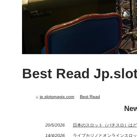
Best Read Jp.slo
jp.slotsmagix.com
Best Read
New
20/5/2026
日本のスロット（パチスロ）はど
14/4/2026
ライブカジノとオンラインスロッ