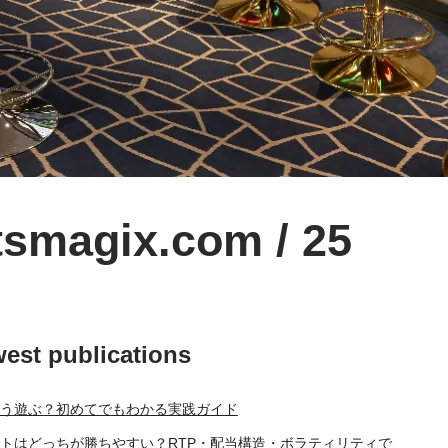
tsmagix.com / 25
est publications
う遊ぶ？初めてでもわかる実践ガイド
トはどっちが勝ちやすい？RTP・配当構造・ボラティリティで